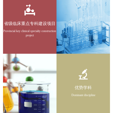
省级临床重点专科建设项目
Provincial key clinical specialty construction
project
优势学科
Dominant discipline