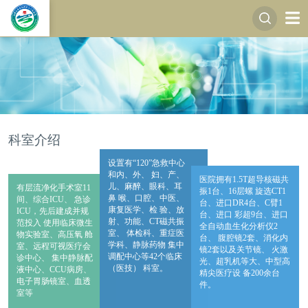
科室介绍
设置有“120”急救中心
和内、外、 妇、产、
医院拥有1.5T超导核磁共
儿、麻醉、眼科、耳
有层流净化手术室11
振1台、16层螺 旋选CT1
鼻 喉、口腔、中医、
间、综合ICU、 急诊
台、进口DR4台、C臂1
康复医学、检 验、放
ICU，先后建成并规
台、进口 彩超9台、进口
射、功能、CT磁共振
范投入 使用临床微生
全自动血生化分析仪2
室、 体检科、重症医
物实验室、高压氧 舱
台、 腹腔镜2套、消化内
学科、静脉药物 集中
室、远程可视医疗会
镜2套以及关节镜、 火激
调配中心等42个临床
诊中心、 集中静脉配
光、超乳机等大、中型高
（医技） 科室。
液中心、CCU病房、
精尖医疗设 备200余台
电子胃肠镜室、血透
件。
室等